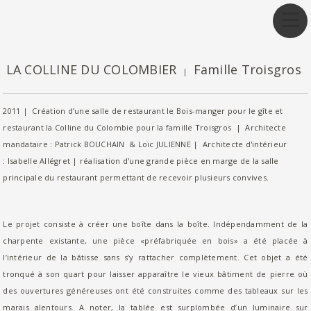
LA COLLINE DU COLOMBIER
Famille Troisgros
|
2011 | Création d’une salle de restaurant le Bois-manger pour le gîte et
restaurant la Colline du Colombie pour la famille Troisgros | Architecte
mandataire : Patrick BOUCHAIN & Loïc JULIENNE | Architecte d'intérieur
: Isabelle Allégret | réalisation d'une grande pièce en marge de la salle
principale du restaurant permettant de recevoir plusieurs convives.
Le projet consiste à créer une boîte dans la boîte. Indépendamment de la
charpente existante, une pièce «préfabriquée en bois» a été placée à
l’intérieur de la bâtisse sans s’y rattacher complètement. Cet objet a été
tronqué à son quart pour laisser apparaître le vieux bâtiment de pierre où
des ouvertures généreuses ont été construites comme des tableaux sur les
marais alentours. A noter, la tablée est surplombée d’un luminaire sur